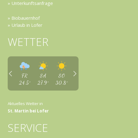
» Unterkunftsanfrage
» Biobauernhof
» Urlaub in Lofer
WETTER
FR
SA
SO
24.5
°
27.9
°
30.8
°
Aktuelles Wetter in
St. Martin bei Lofer
SERVICE